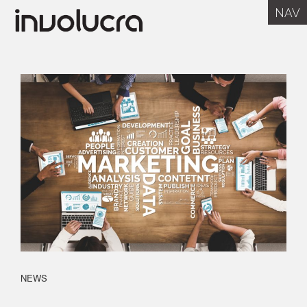
NAV
HOME
IL TEAM
SERVIZI
CLIENTI
BLOG
PRESS
CONTATTI
RENTMARKETING
NEWS