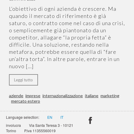
L’obiettivo di ogni azienda è crescere. Ma
quando il mercato di riferimento è già
saturo, o contratto come nel caso di una crisi,
o semplicemente già piantonato da un
competitor, allagare “la propria fetta” è
difficile. Una soluzione, restando nella
metafora, potrebbe essere quella di “fare
un’altra torta”. In altre parole, entrare in un
nuovo […]
Leggi tutto
aziende
imprese
internazionalizzazione
italiane
marketing
mercato estero
twitter:
Language selection:
EN
IT
involucra
Via Santa Teresa 3 - 10121
Torino
P.iva 11355560019